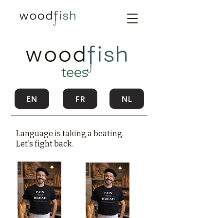
tees
EN
FR
NL
Language is taking a beating.
Let's fight back.